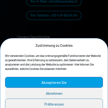
Per E-Mail: info@laserkube.fr
Per Telefon: +33 4 81 68 04 04
Unsere Geschichte
Zustimmung zu Cookies
Datenschutzrichtlinie
Wir verwenden Cookies, um das ordnungsgemäße Funktionieren der Website
Rechtliche Hinweise
zu gewährleisten, Ihre Erfahrung zu verbessern, den Datenverkehr zu
analysieren und die Leistung der Website zu optimieren. Hier können Sie
Pressebereich
auswählen, welche Cookies Sie zulassen möchten.
Akzeptieren Sie
Hier finden Sie die Abzieher und Filter
BOFA
Donaldson
:
Abnehmen
Präferenzen