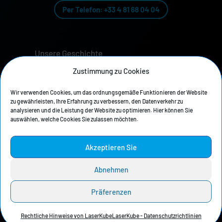
Per Telefon: +33 4 81 68 04 04
Unsere Geschichte
Zustimmung zu Cookies
Datenschutzrichtlinie
Wir verwenden Cookies, um das ordnungsgemäße Funktionieren der Website
Rechtliche Hinweise
zu gewährleisten, Ihre Erfahrung zu verbessern, den Datenverkehr zu
analysieren und die Leistung der Website zu optimieren. Hier können Sie
Pressebereich
auswählen, welche Cookies Sie zulassen möchten.
Akzeptieren Sie
Hier finden Sie die Abzieher und Filter
BOFA
Donaldson
:
Abnehmen
Präferenzen
Rechtliche Hinweise von LaserKube
LaserKube - Datenschutzrichtlinien