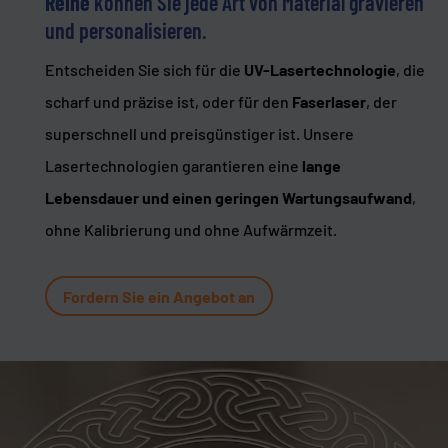
Reihe
können Sie jede Art von Material gravieren
und personalisieren.
Entscheiden Sie sich für die
UV-Lasertechnologie
, die
scharf und präzise ist, oder für den
Faserlaser
, der
superschnell und preisgünstiger ist. Unsere
Lasertechnologien garantieren eine
lange
Lebensdauer und einen geringen Wartungsaufwand
,
ohne Kalibrierung und ohne Aufwärmzeit.
Fordern Sie ein Angebot an
Video-
Player