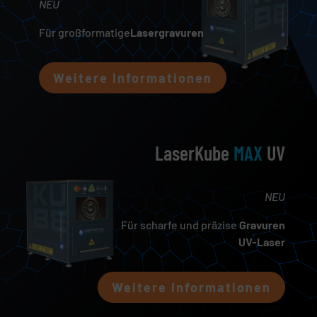
NEU
Für großformatige
Lasergravuren
Weitere Informationen
LaserKube
MAX
UV
NEU
Für scharfe und präzise
Gravuren
UV-Laser
Weitere Informationen