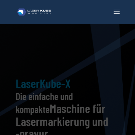
LaserKube-X
Die
einfache und
Maschine für
kompakte
Lasermarkierung und
-gravur