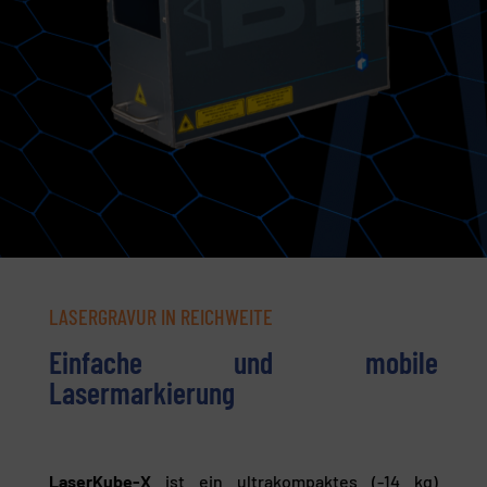
LASERGRAVUR IN REICHWEITE
Einfache und mobile
Lasermarkierung
LaserKube-X
ist ein ultrakompaktes (-14 kg)