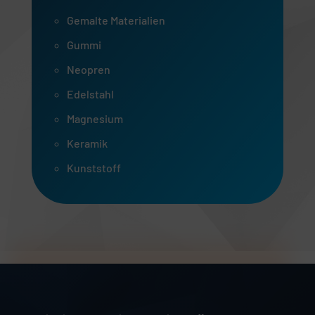
Gemalte Materialien
Gummi
Neopren
Edelstahl
Magnesium
Keramik
Kunststoff