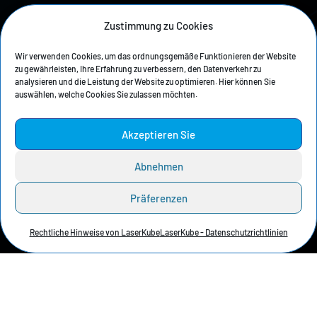
Zustimmung zu Cookies
Weitere Informationen :
Wir verwenden Cookies, um das ordnungsgemäße Funktionieren der Website
zu gewährleisten, Ihre Erfahrung zu verbessern, den Datenverkehr zu
Per E-Mail: info@laserkube.fr
analysieren und die Leistung der Website zu optimieren. Hier können Sie
auswählen, welche Cookies Sie zulassen möchten.
Per Telefon: +33 4 81 68 04 04
Akzeptieren Sie
Abnehmen
Unsere Geschichte
Präferenzen
Datenschutzrichtlinie
Rechtliche Hinweise von LaserKube
LaserKube - Datenschutzrichtlinien
Rechtliche Hinweise
Pressebereich