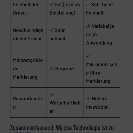
Feinheit der
✅ Gut (je nach
✅ Sehr hohe
Gravur
Einstellung)
Feinheit
⚠️ Variabel je
Geschwindigk
✅ Sehr
nach
eit der Gravur
schnell
Anwendung
✅
Mindestgröße
Mikrometrisch
der
⚠️ Begrenzt
e Ultra-
Markierung
Markierung
✅
Gesamtkoste
⚠️ Höhere
Wirtschaftlich
n
Investition
er
Zusammenfassend: Welche Technologie ist zu