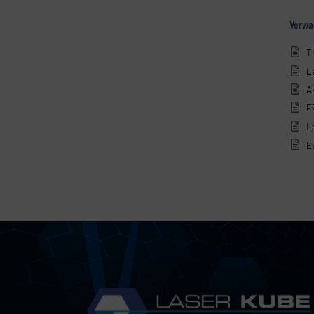
Verwan
T
L
Ak
E
L
E