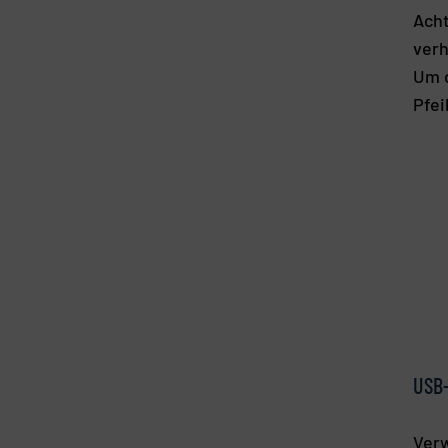
Acht
verh
Um d
Pfei
USB-
Verw