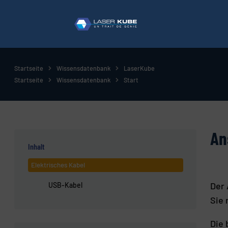
Startseite
Wissensdatenbank
LaserKube
Startseite
Wissensdatenbank
Start
An
Inhalt
Elektrisches Kabel
Der 
USB-Kabel
Sie 
Die 